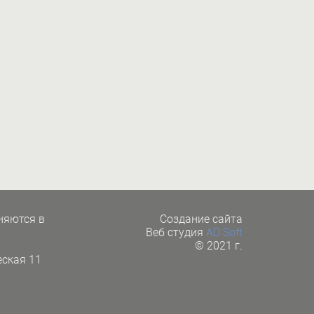
няются в
Cоздание сайта
Веб студия
AD Soft
© 2021 г.
ская 11