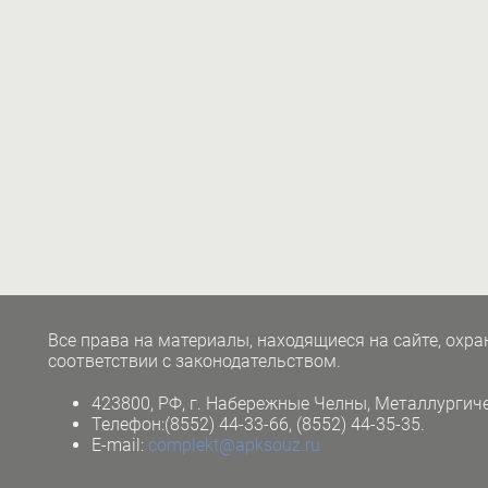
Все права на материалы, находящиеся на сайте, охра
соответствии с законодательством.
423800, РФ, г. Набережные Челны,
Металлургиче
Телефон:(8552) 44-33-66, (8552) 44-35-35.
E-mail:
complekt@apksouz.ru