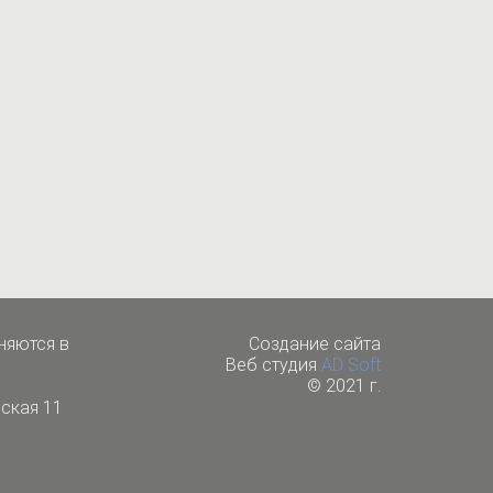
няются в
Cоздание сайта
Веб студия
AD Soft
© 2021 г.
ская 11