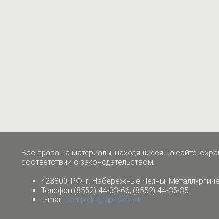
Все права на материалы, находящиеся на сайте, охра
соответствии с законодательством.
423800, РФ, г. Набережные Челны,
Металлургиче
Телефон:(8552) 44-33-66, (8552) 44-35-35.
E-mail:
complekt@apksouz.ru