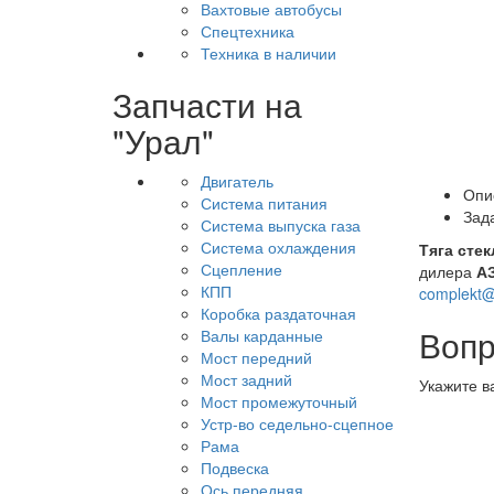
Вахтовые автобусы
Спецтехника
Техника в наличии
Запчасти на
"Урал"
Двигатель
Опи
Система питания
Зад
Система выпуска газа
Система охлаждения
Тяга сте
Сцепление
дилера
А
КПП
complekt@
Коробка раздаточная
Вопр
Валы карданные
Мост передний
Мост задний
Укажите в
Мост промежуточный
Устр-во седельно-сцепное
Рама
Подвеска
Ось передняя