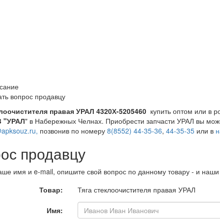
сание
ать вопрос продавцу
клоочистителя правая УРАЛ 4320Х-5205460
купить оптом или в р
З "УРАЛ
" в Набережных Челнах. Приобрести запчасти УРАЛ вы может
apksouz.ru,
позвонив по номеру
8(8552) 44-35-36
,
44-35-35
или в
н
ос продавцу
аше имя и e-mail, опишите свой вопрос по данному товару - и наш
Товар:
Тяга стеклоочистителя правая УРАЛ
Имя: