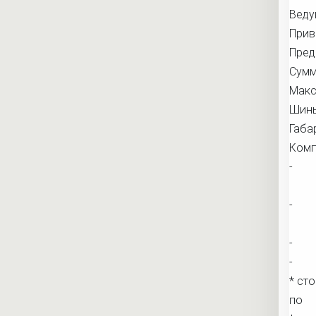
Веду
Прив
Пред
Сумм
Макс
Шин
Габа
Комп
-
-
-
-
* ст
по