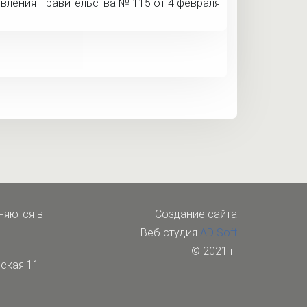
вления Правительства № 115 от 4 февраля
няются в
Cоздание сайта
Веб студия
AD Soft
© 2021 г.
ская 11