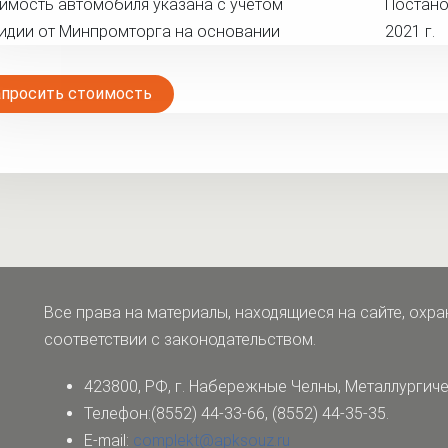
оимость автомобиля указана с учётом
Постано
идии от Минпромторга на основании
2021 г.
апросить стоимость
Все права на материалы, находящиеся на сайте, охра
соответствии с законодательством.
423800, РФ, г. Набережные Челны,
Металлургиче
Телефон:(8552) 44-33-66, (8552) 44-35-35.
E-mail:
complekt@apksouz.ru