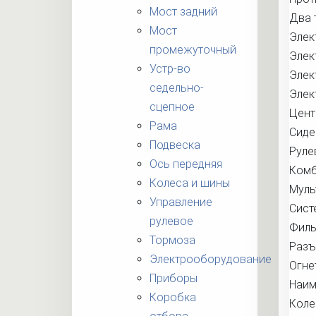
Мост задний
Два 
Мост
Элек
промежуточный
Элек
Устр-во
Элек
седельно-
Элек
сцепное
Цент
Рама
Сиде
Подвеска
Руле
Ось передняя
Комб
Колеса и шины
Муль
Управление
Сист
рулевое
Филь
Тормоза
Разъ
Электрооборудование
Огне
Приборы
Наим
Коробка
Коле