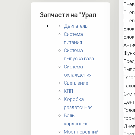
Пнев
Пнев
Запчасти на "Урал"
Пнев
Двигатель
Блок
Система
Блок
питания
Анти
Система
Функ
выпуска газа
Пред
Система
Выво
охлаждения
Тяго
Сцепление
Тахо
КПП
Сист
Коробка
Цент
раздаточная
Голо
Валы
гром
карданные
Днев
Мост передний
Прот