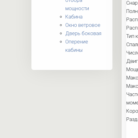
отбора
Снар
мощности
Полн
Кабина
Расп
Окно ветровое
Расп
Дверь боковая
Тип 
Оперение
Спал
кабины
Числ
Двиг
Мощн
Макс
Макс
Част
моме
Коро
Разд