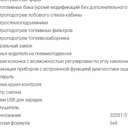
топливных бака (кроме модификаций без дополнительного
троподогрев лобового стекла кабины
тростеклоподъемники
троподогрев топливных фильтров
троподогрев топливозаборника
ральный замок
нье водителя на пневмоподвеске
вая колонка с возможностью регулировки по углу наклона
инация приборов с встроенной функцией диагностики ош
тируль
ема круиз-контроля
тр салона
ем USB для зарядки
тушитель
енование
32551-5
сная формула
6x6