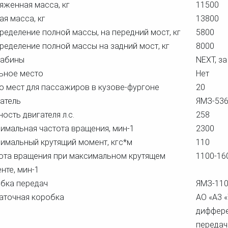
яженная масса, кг
11500
ая масса, кг
13800
ределение полной массы, на передний мост, кг
5800
ределение полной массы на задний мост, кг
8000
кабины
NEXT, з
ьное место
Нет
о мест для пассажиров в кузове-фургоне
20
атель
ЯМЗ-53
ость двигателя л.с.
258
имальная частота вращения, мин-1
2300
имальный крутящий момент, кгс*м
110
ота вращения при максимальном крутящем
1100-16
нте, мин-1
бка передач
ЯМЗ-1105
аточная коробка
АО «A3 
диффере
передача