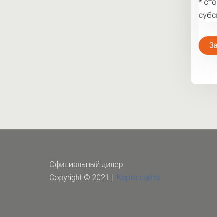
* ст
субс
З
Официальный дилер
Copyright © 2021 |
Карта сайта