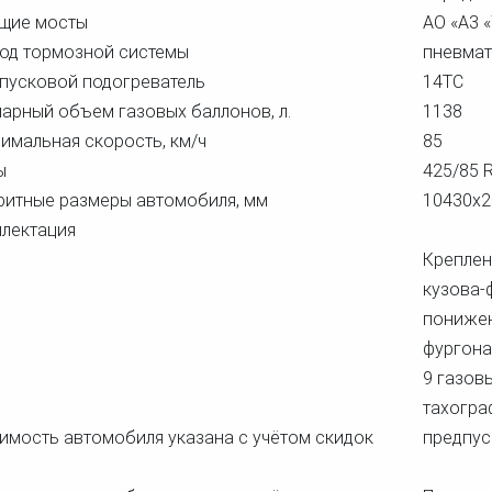
щие мосты
АО «A3 
од тормозной системы
пневмат
пусковой подогреватель
14ТС
арный объем газовых баллонов, л.
1138
имальная скорость, км/ч
85
ы
425/85 
ритные размеры автомобиля, мм
10430х2
лектация
Креплен
кузова-
понижен
фургон
9 газов
тахогра
оимость автомобиля указана с учётом скидок
предпус