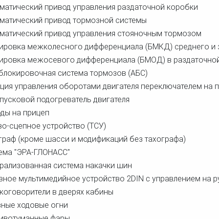
матический привод управления раздаточной коробки
матический привод тормозной системы
матический привод управления стояночным тормозом
ировка межколесного дифференциала (БМКД) среднего и 
ировка межосевого дифференциала (БМОД) в раздаточно
блокировочная система тормозов (АБС)
ция управления оборотами двигателя переключателем на 
пусковой подогреватель двигателя
ды на прицеп
во-сцепное устройство (ТСУ)
граф (кроме шасси и модификаций без тахографа)
ема "ЭРА-ГЛОНАСС"
рализованная система накачки шин
вное мультимедийное устройство 2DIN с управлением на р
коговорители в дверях кабины
ные ходовые огни
ивотуманные фары