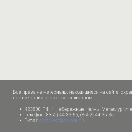
Все права на материалы, находящиеся на сайте, охра
соответствии с законодательством.
423800, РФ, г. Набережные Челны,
Металлургиче
Телефон:(8552) 44-33-66, (8552) 44-35-35.
E-mail:
complekt@apksouz.ru