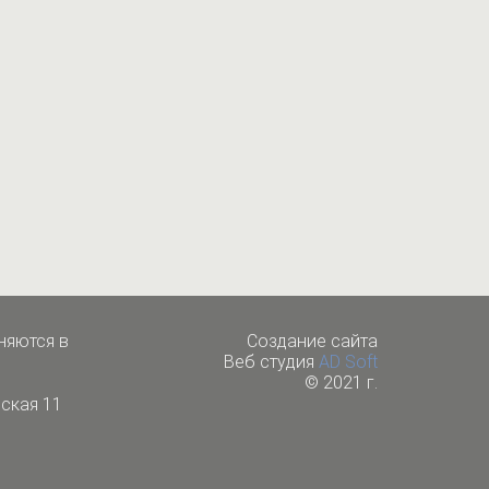
няются в
Cоздание сайта
Веб студия
AD Soft
© 2021 г.
ская 11